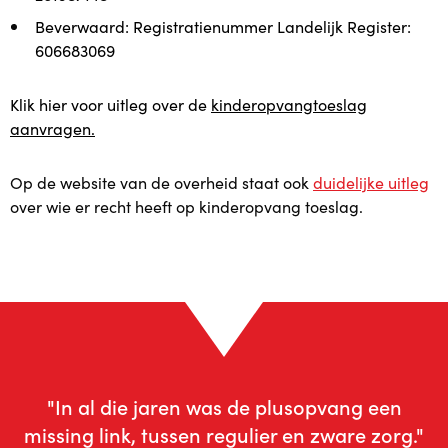
Locatie Beverwaard
Beverwaard: Registratienummer Landelijk Register:
606683069
Contact
Klik hier voor uitleg over de
kinderopvangtoeslag
aanvragen.
Op de website van de overheid staat ook
duidelijke uitleg
over wie er recht heeft op kinderopvang toeslag.
"In al die jaren was de plusopvang een
missing link, tussen regulier en zware zorg."