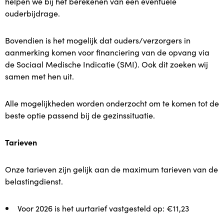
helpen we bij het berekenen van een eventuele
ouderbijdrage.
Plusopvang
Bovendien is het mogelijk dat ouders/verzorgers in
Plus in het kwadraat
aanmerking komen voor financiering van de opvang via
de Sociaal Medische Indicatie (SMI). Ook dit zoeken wij
samen met hen uit.
Samen voor taal
Alle mogelijkheden worden onderzocht om te komen tot de
Lekker Fit!
beste optie passend bij de gezinssituatie.
Zorgstructuur
Tarieven
Plaatsing en kosten
Onze tarieven zijn gelijk aan de maximum tarieven van de
belastingdienst.
Plaatsing en kosten
Voor 2026 is het uurtarief vastgesteld op: €11,23
Plaatsing