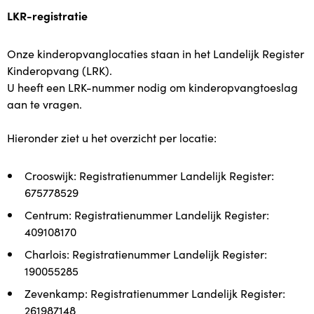
LKR-registratie
Indicatie
Onze kinderopvanglocaties staan in het Landelijk Register
Kosten
Kinderopvang (LRK).
U heeft een LRK-nummer nodig om kinderopvangtoeslag
Locaties
aan te vragen.
Locaties
Hieronder ziet u het overzicht per locatie:
Locatie Crooswijk
Crooswijk: Registratienummer Landelijk Register:
675778529
Locatie Centrum
Centrum: Registratienummer Landelijk Register:
409108170
Locatie Charlois
Charlois: Registratienummer Landelijk Register:
190055285
Locatie Zevenkamp
Zevenkamp: Registratienummer Landelijk Register:
261987148