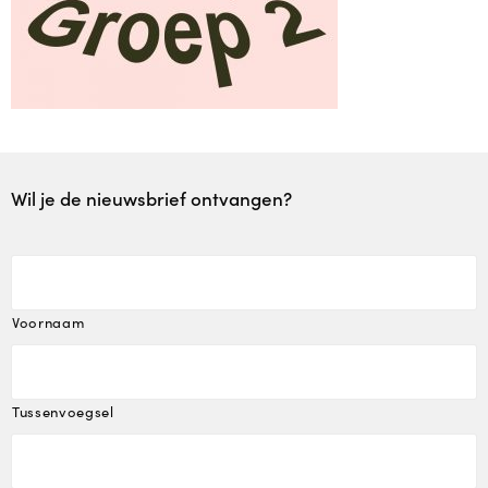
Plusopvang
Plus in het kwadraat
Samen voor taal
Wil je de nieuwsbrief ontvangen?
Lekker Fit!
Zorgstructuur
Voornaam
Plaatsing en kosten
Plaatsing en kosten
Tussenvoegsel
Plaatsing