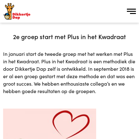
Inschrijven
2e groep start met Plus in het Kwadraat
In januari start de tweede groep met het werken met Plus
Over ons
in het Kwadraat. Plus in het Kwadraat is een methodiek die
door Dikkertje Dap zelf is ontwikkeld. In september 2018 is
Over ons
er al een groep gestart met deze methode en dat was een
groot succes. We hebben enthousiaste collega’s en we
Vroeg Erbij groep
hebben goede resultaten op de groepen.
Kinderopvang Plus in 15 stappen
Vacatures
Plusopvang