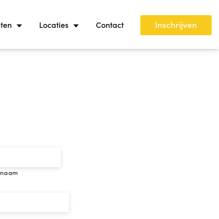
Inschrijven
sten
Locaties
Contact
rnaam