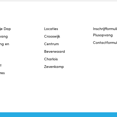
tje Dap
Locaties
Inschrijfformu
Plusopvang
vang
Crooswijk
Contactformul
ing en
Centrum
Beverwaard
Charlois
t
Zevenkamp
res