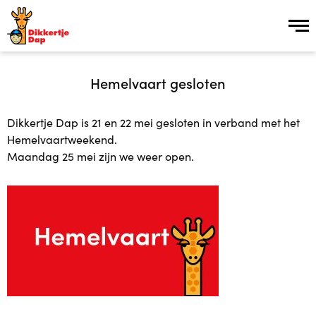
Inschrijven
Hemelvaart gesloten
Dikkertje Dap is 21 en 22 mei gesloten in verband met het
Over ons
Hemelvaartweekend.
Maandag 25 mei zijn we weer open.
Over ons
Vroeg Erbij groep
Kinderopvang Plus in 15 stappen
Vacatures
Plusopvang