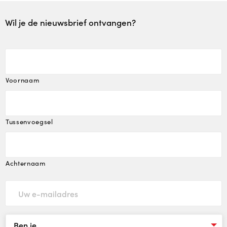
Wil je de nieuwsbrief ontvangen?
Plusopvang
Plus in het kwadraat
Samen voor taal
Voornaam
Lekker Fit!
Tussenvoegsel
Zorgstructuur
Plaatsing en kosten
Achternaam
Plaatsing en kosten
Plaatsing