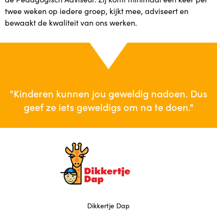
twee weken op iedere groep, kijkt mee, adviseert en
Indicatie
bewaakt de kwaliteit van ons werken.
Kosten
Locaties
Locaties
"Kinderen kunnen jou geweldig nadoen. Dus
geef ze iets geweldigs om na te doen."
Locatie Crooswijk
Locatie Centrum
Locatie Charlois
Locatie Zevenkamp
Dikkertje Dap