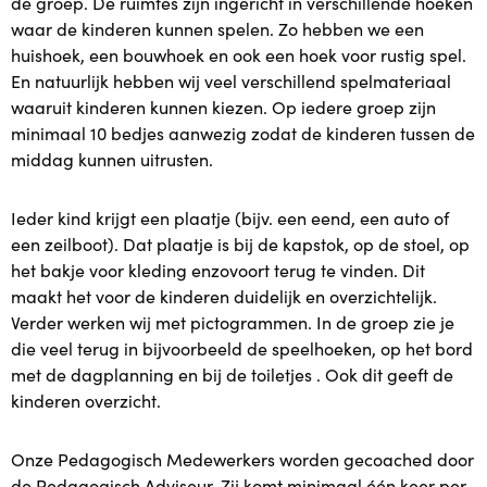
de groep. De ruimtes zijn ingericht in verschillende hoeken
waar de kinderen kunnen spelen. Zo hebben we een
Plusopvang
huishoek, een bouwhoek en ook een hoek voor rustig spel.
En natuurlijk hebben wij veel verschillend spelmateriaal
waaruit kinderen kunnen kiezen. Op iedere groep zijn
Plus in het kwadraat
minimaal 10 bedjes aanwezig zodat de kinderen tussen de
middag kunnen uitrusten.
Samen voor taal
Ieder kind krijgt een plaatje (bijv. een eend, een auto of
Lekker Fit!
een zeilboot). Dat plaatje is bij de kapstok, op de stoel, op
het bakje voor kleding enzovoort terug te vinden. Dit
Zorgstructuur
maakt het voor de kinderen duidelijk en overzichtelijk.
Verder werken wij met pictogrammen. In de groep zie je
Plaatsing en kosten
die veel terug in bijvoorbeeld de speelhoeken, op het bord
met de dagplanning en bij de toiletjes . Ook dit geeft de
Plaatsing en kosten
kinderen overzicht.
Plaatsing
Onze Pedagogisch Medewerkers worden gecoached door
de Pedagogisch Adviseur. Zij komt minimaal één keer per