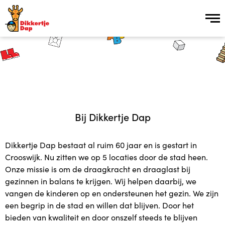
Inschrijven
Over ons
Over ons
Bij Dikkertje Dap
Vroeg Erbij groep
Dikkertje Dap bestaat al ruim 60 jaar en is gestart in
Crooswijk. Nu zitten we op 5 locaties door de stad heen.
Kinderopvang Plus in 15 stappen
Onze missie is om de draagkracht en draaglast bij
gezinnen in balans te krijgen. Wij helpen daarbij, we
vangen de kinderen op en ondersteunen het gezin. We zijn
Vacatures
een begrip in de stad en willen dat blijven. Door het
bieden van kwaliteit en door onszelf steeds te blijven
Plusopvang