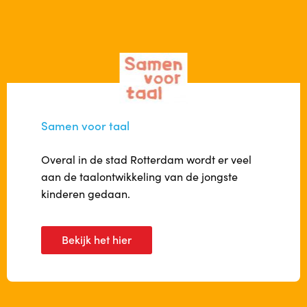
Indicatie
Kosten
Locaties
Samen voor taal
Locaties
Overal in de stad Rotterdam wordt er veel
Locatie Crooswijk
aan de taalontwikkeling van de jongste
kinderen gedaan.
Locatie Centrum
Locatie Charlois
Bekijk het hier
Locatie Zevenkamp