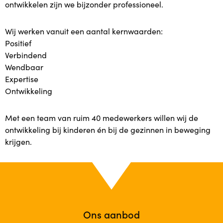
ontwikkelen zijn we bijzonder professioneel.
Plusopvang
Wij werken vanuit een aantal kernwaarden:
Positief
Plus in het kwadraat
Verbindend
Wendbaar
Samen voor taal
Expertise
Ontwikkeling
Lekker Fit!
Met een team van ruim 40 medewerkers willen wij de
Zorgstructuur
ontwikkeling bij kinderen én bij de gezinnen in beweging
krijgen.
Plaatsing en kosten
Plaatsing en kosten
Plaatsing
Ons aanbod