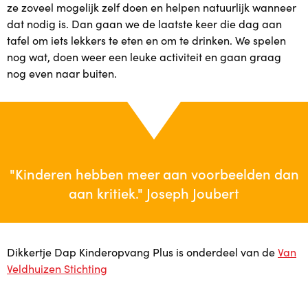
ze zoveel mogelijk zelf doen en helpen natuurlijk wanneer
Indicatie
dat nodig is. Dan gaan we de laatste keer die dag aan
tafel om iets lekkers te eten en om te drinken. We spelen
Kosten
nog wat, doen weer een leuke activiteit en gaan graag
nog even naar buiten.
Locaties
Locaties
Locatie Crooswijk
"Kinderen hebben meer aan voorbeelden dan
aan kritiek." Joseph Joubert
Locatie Centrum
Locatie Charlois
Dikkertje Dap Kinderopvang Plus is onderdeel van de
Van
Veldhuizen Stichting
Locatie Zevenkamp