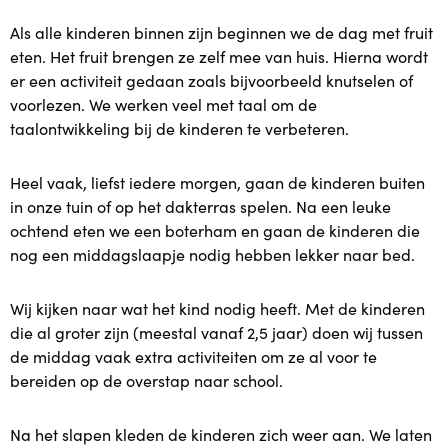
Als alle kinderen binnen zijn beginnen we de dag met fruit
Plusopvang
eten. Het fruit brengen ze zelf mee van huis. Hierna wordt
er een activiteit gedaan zoals bijvoorbeeld knutselen of
Plus in het kwadraat
voorlezen. We werken veel met taal om de
taalontwikkeling bij de kinderen te verbeteren.
Samen voor taal
Heel vaak, liefst iedere morgen, gaan de kinderen buiten
in onze tuin of op het dakterras spelen. Na een leuke
Lekker Fit!
ochtend eten we een boterham en gaan de kinderen die
nog een middagslaapje nodig hebben lekker naar bed.
Zorgstructuur
Wij kijken naar wat het kind nodig heeft. Met de kinderen
Plaatsing en kosten
die al groter zijn (meestal vanaf 2,5 jaar) doen wij tussen
de middag vaak extra activiteiten om ze al voor te
Plaatsing en kosten
bereiden op de overstap naar school.
Plaatsing
Na het slapen kleden de kinderen zich weer aan. We laten