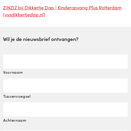
ZINZIZ bij Dikkertje Dap | Kinderopvang Plus Rotterdam
Plusopvang
(vvsdikkertjedap.nl)
Plus in het kwadraat
Wil je de nieuwsbrief ontvangen?
Samen voor taal
Lekker Fit!
Voornaam
Zorgstructuur
Plaatsing en kosten
Tussenvoegsel
Plaatsing en kosten
Achternaam
Plaatsing